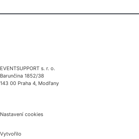
pronájem techniky
eventová kreativa
stage design
zakázková výroba
EVENTSUPPORT s. r. o.
Barunčina 1852/38
143 00 Praha 4, Modřany
Politika ochrany osobních údajů
Nastavení cookies
Vytvořilo
StudioVOKO.cz