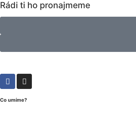
Rádi ti ho pronajmeme
Co umíme?
eventová produkce
technická produkce