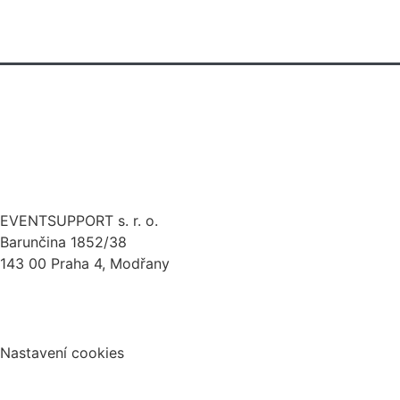
technická produkce
pronájem techniky
eventová kreativa
stage design
zakázková výroba
EVENTSUPPORT s. r. o.
Barunčina 1852/38
143 00 Praha 4, Modřany
Politika ochrany osobních údajů
Nastavení cookies