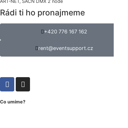
ART-NET, SACN DMX 2 node
Rádi ti ho pronajmeme
+420 776 167 162
rent@eventsupport.cz
Co umíme?
eventová produkce