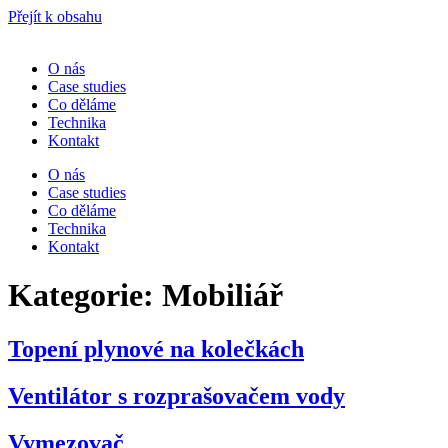
Přejít k obsahu
O nás
Case studies
Co děláme
Technika
Kontakt
O nás
Case studies
Co děláme
Technika
Kontakt
Kategorie:
Mobiliář
Topení plynové na kolečkách
Ventilátor s rozprašovačem vody
Vymezovač