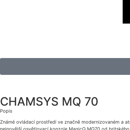
CHAMSYS MQ 70
Popis
Známé ovládací prostředí ve značně modernizovaném a atr
nejnovější osvětlovací konzole MagicQ MQ70 od britskéh