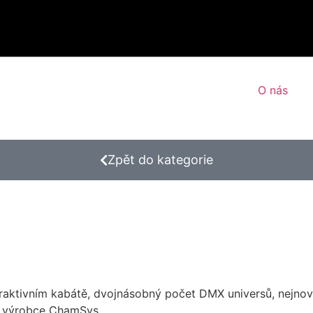
O nás
Zpět do kategorie
aktivním kabátě, dvojnásobný počet DMX universů, nejnově
o výrobce ChamSys.