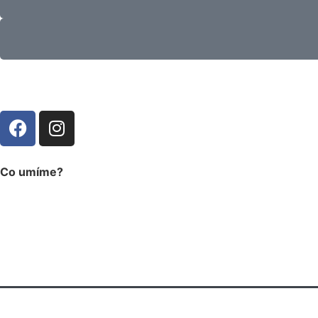
Co umíme?
eventová produkce
technická produkce
pronájem techniky
eventová kreativa