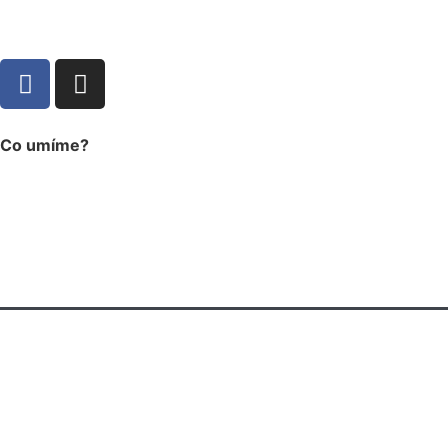
Co umíme?
eventová produkce
technická produkce
pronájem techniky
eventová kreativa
stage design
zakázková výroba