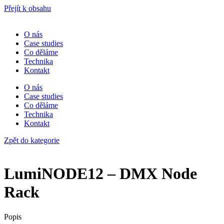
Přejít k obsahu
O nás
Case studies
Co děláme
Technika
Kontakt
O nás
Case studies
Co děláme
Technika
Kontakt
Zpět do kategorie
LumiNODE12 – DMX Node
Rack
Popis