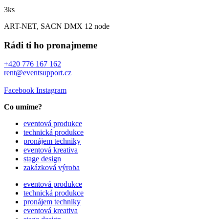
3ks
ART-NET, SACN DMX 12 node
Rádi ti ho pronajmeme
+420 776 167 162
rent@eventsupport.cz
Facebook
Instagram
Co umíme?
eventová produkce
technická produkce
pronájem techniky
eventová kreativa
stage design
zakázková výroba
eventová produkce
technická produkce
pronájem techniky
eventová kreativa