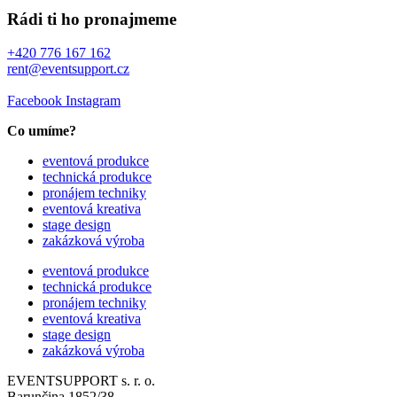
Rádi ti ho pronajmeme
+420 776 167 162
rent@eventsupport.cz
Facebook
Instagram
Co umíme?
eventová produkce
technická produkce
pronájem techniky
eventová kreativa
stage design
zakázková výroba
eventová produkce
technická produkce
pronájem techniky
eventová kreativa
stage design
zakázková výroba
EVENTSUPPORT s. r. o.
Barunčina 1852/38