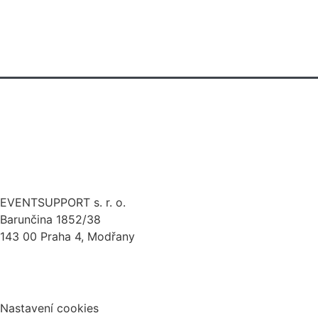
technická produkce
pronájem techniky
eventová kreativa
stage design
zakázková výroba
EVENTSUPPORT s. r. o.
Barunčina 1852/38
143 00 Praha 4, Modřany
Politika ochrany osobních údajů
Nastavení cookies