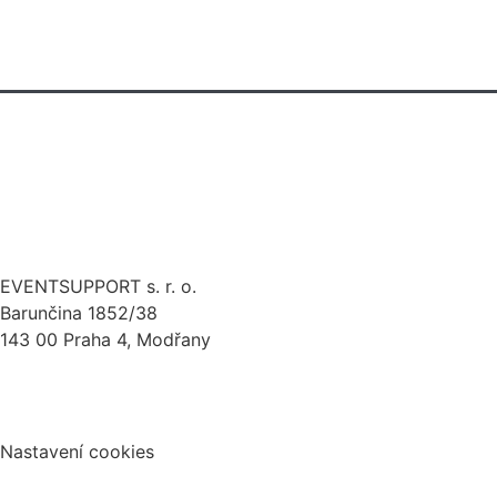
technická produkce
pronájem techniky
eventová kreativa
stage design
zakázková výroba
EVENTSUPPORT s. r. o.
Barunčina 1852/38
143 00 Praha 4, Modřany
Politika ochrany osobních údajů
Nastavení cookies