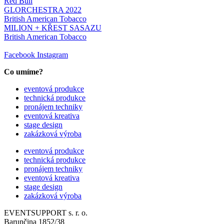
Red Bull
GLORCHESTRA 2022
British American Tobacco
MILION + KŘEST SASAZU
British American Tobacco
Facebook
Instagram
Co umíme?
eventová produkce
technická produkce
pronájem techniky
eventová kreativa
stage design
zakázková výroba
eventová produkce
technická produkce
pronájem techniky
eventová kreativa
stage design
zakázková výroba
EVENTSUPPORT s. r. o.
Barunčina 1852/38