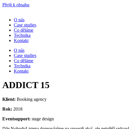
Přejít k obsahu
O nás
Case studies
Co děláme
Technika
Kontakt
O nás
Case studies
Co děláme
Technika
Kontakt
ADDICT 15
Klient:
Booking agency
Rok:
2018
Eventsupport:
stage design
DJe NobodyListena doprovázíme na spoustě akcí, ale největší srdcovk