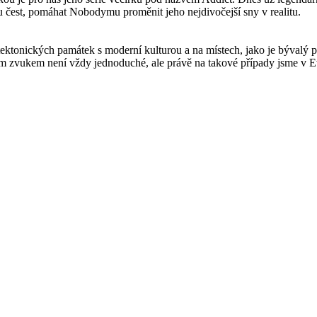
u čest, pomáhat Nobodymu proměnit jeho nejdivočejší sny v realitu.
tektonických památek s moderní kulturou a na místech, jako je bývalý p
ím zvukem není vždy jednoduché, ale právě na takové případy jsme v Ev