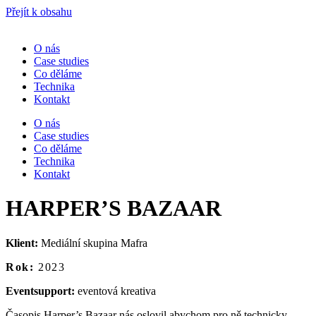
Přejít k obsahu
O nás
Case studies
Co děláme
Technika
Kontakt
O nás
Case studies
Co děláme
Technika
Kontakt
HARPER’S BAZAAR
Klient:
Mediální skupina Mafra
Rok:
2023
Eventsupport:
eventová kreativa
Časopis Harper’s Bazaar nás oslovil abychom pro ně technicky