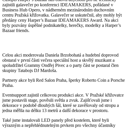
zajistili galavečer po konferenci IDEAMAKERS, pořádané v
Business Hub Opero, v nádherném mezinárodním duchovním
centru Pražská křižovatka. Galavečer se uskutečnil, aby mohly být
předány ceny Harper’s Bazaar IDEAMAKERS Award. Na akci
byly pozvány úspěšné podnikatelky, herečky, modelky a Harper’s
Bazaar friends.
Celou akci moderovala Daniela Brzobohatá a hudební doprovod
obstaral v první části večera speciální host a skvělý muzikant a
spoludržitel Grammy Ondřej Pivec a o party část se postaral člen
skupiny Tatabojs DJ Mardoša.
Partnery akce byli Red Salon Praha, šperky Roberto Coin a Porsche
Praha.
Eventsupport zajistil celkovou produkci akce. V Pražské křižovatce
jsme postavili stage, pověsili světla a zvuk. Zajišťovali jsme i
dekorace v podobě dlouhých šál, které se zavěšovaly od stropu a
jedna měřila na délku 13 metrů a další dekorace v prostoru.
Také jsme instalovali LED panely před kostelem, které byli
výrazným a nepřehlédnutelným prvkem pro všechny účastníky