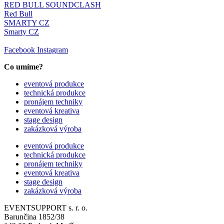
RED BULL SOUNDCLASH
Red Bull
SMARTY CZ
Smarty CZ
Facebook
Instagram
Co umíme?
eventová produkce
technická produkce
pronájem techniky
eventová kreativa
stage design
zakázková výroba
eventová produkce
technická produkce
pronájem techniky
eventová kreativa
stage design
zakázková výroba
EVENTSUPPORT s. r. o.
Barunčina 1852/38